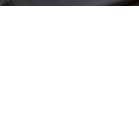
Amministratori
Ing. Giacomini Alessandro
giacomini@gecopesaro.it
Ing. Monti Andrea
monti@gecopesaro.it
Area Sicurezza – interno 1
Ing. Romano Simona
romano@gecopesaro.it
Dott.ssa Maddalena Zelli
zelli@gecopesaro.it