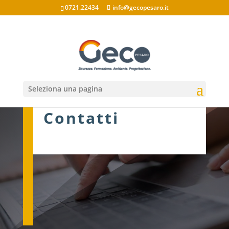
0721.22434
info@gecopesaro.it
Seleziona una pagina
Contatti
Geco Pesaro s.r.l.