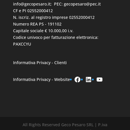
info@gecopesaro.it
; PEC:
gecopesaro@pec.it
CF e PI 02552000412
N. iscriz. al registro imprese 02552000412
Numero REA PS - 191102
Capitale sociale € 10.000,00 i.v.
Codice univoco per fatturazione elettronica:
PAXCCYU
Informativa Privacy - Clienti
Facebook
LinkedIn
YouTube
Informativa Privacy - Website
All Rights Reserved Geco Pesaro SRL | P.iva