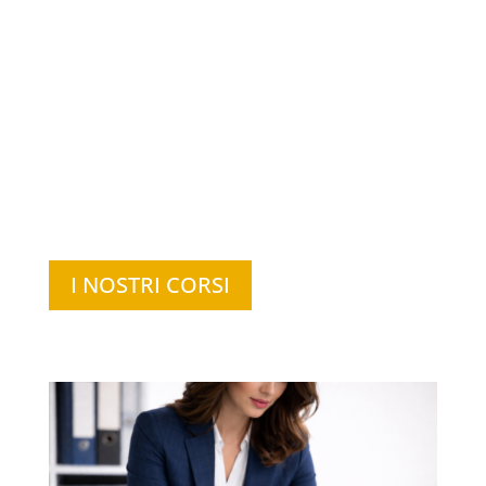
CORSI/CONVEGNI ACCREDITATA

SCARICA LA BROCHURE DEI CORSI DI
FORMAZIONE 2026

SCARICA LA BROCHURE DEI SERVIZI

ACCREDITAMENTO FORMATIVO

POLITICA QUALITÀ SERVIZI OFFERTI
I NOSTRI CORSI