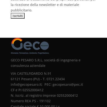
la ricezione della newsletter e di materiale
pubblicitario.
GECO PESARO S.R.L. società di ingegneria e
consulenza aziendale
VIA CASTELFIDARDO N.91
61121 Pesaro (PU) - T. 0721.22434
info@gecopesaro.it
; PEC:
gecopesaro@pec.it
CF e PI 02552000412
N. iscriz. al registro imprese 02552000412
Numero REA PS - 191102
Capitale sociale € 10.000,00 i.v.