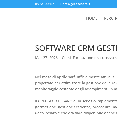
0721.22434
info@gecopesaro.it
HOME
PERCHè
SOFTWARE CRM GEST
Mar 27, 2026
|
Corsi
,
Formazione e sicurezza s
Nel mese di aprile sarà ufficialmente attiv
progettato per ottimizzare la gestione delle re
monitoraggio costante degli adempimenti in mat
Il CRM GECO PESARO è un servizio implementato 
(formazione, gestione scadenze, procedure, modu
Geco Pesaro e che ora sarà disponibile anche a