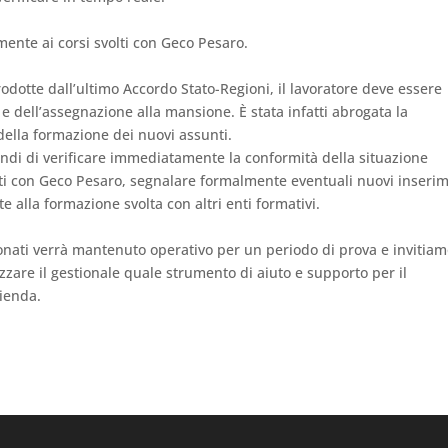
mente ai corsi svolti con Geco Pesaro.
ntrodotte dall’ultimo Accordo Stato-Regioni, il lavoratore deve essere
a e dell’assegnazione alla mansione. È stata infatti abrogata la
della formazione dei nuovi assunti.
di di verificare immediatamente la conformità della situazione
lti con Geco Pesaro, segnalare formalmente eventuali nuovi inseri
e alla formazione svolta con altri enti formativi.
zionati verrà mantenuto operativo per un periodo di prova e invitia
lizzare il gestionale quale strumento di aiuto e supporto per il
ienda.