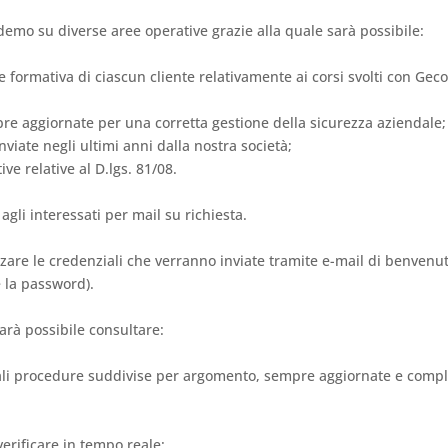
emo su diverse aree operative grazie alla quale sarà possibile:
 formativa di ciascun cliente relativamente ai corsi svolti con Gec
pre aggiornate per una corretta gestione della sicurezza aziendale;
inviate negli ultimi anni dalla nostra società;
ve relative al D.lgs. 81/08.
agli interessati per mail su richiesta.
lizzare le credenziali che verranno inviate tramite e-mail di benvenu
 la password).
sarà possibile consultare:
ipali procedure suddivise per argomento, sempre aggiornate e comp
erificare in tempo reale: