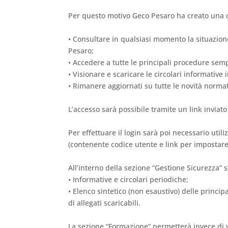
Per questo motivo Geco Pesaro ha creato una d
• Consultare in qualsiasi momento la situazione
Pesaro;
• Accedere a tutte le principali procedure sem
• Visionare e scaricare le circolari informative 
• Rimanere aggiornati su tutte le novità normati
L’accesso sarà possibile tramite un link inviato 
Per effettuare il login sarà poi necessario uti
(contenente codice utente e link per impostare
All’interno della sezione “Gestione Sicurezza” 
• Informative e circolari periodiche;
• Elenco sintetico (non esaustivo) delle princ
di allegati scaricabili.
La sezione “Formazione” permetterà invece di v